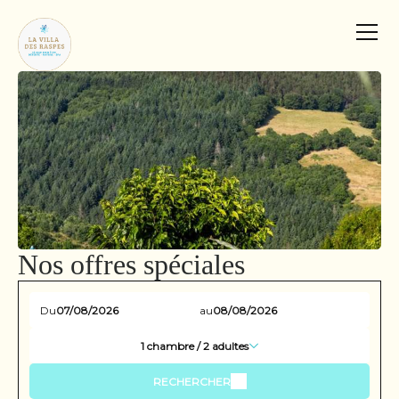
Nos offres spéciales
Du
au
1
chambre /
2
adultes
RECHERCHER