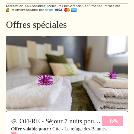
Réservation 100% sécurisée, Meilleurs Prix Garantis, Confirmation Immédiate
Paiement sécurisé par
Offres spéciales
🌞 OFFRE - Séjour 7 nuits pour
- 15%
vous ressourcer 🌞
Offre valable pour :
Gîte - Le refuge des Baumes