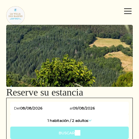
Reserve su estancia
Del
al
1
habitación /
2
adultos
BUSCAR